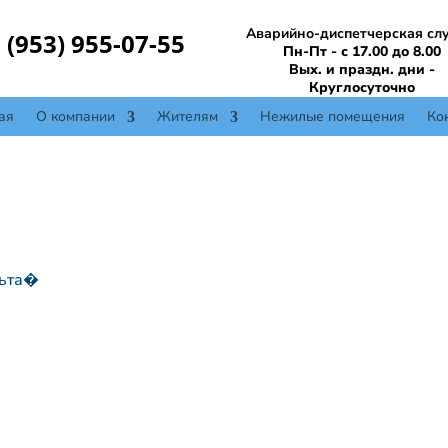
Аварийно-диспетчерская сл
 (953) 955-07-55
Пн-Пт - с 17.00 до 8.00
Вых. и праздн. дни -
Круглосуточно
ая
О компании
Жителям
Нежилые помещения
Ко
льта�