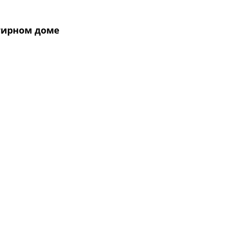
тирном доме
ежим работы
едельник 8.00 - 17.00
рник 8.00 - 17.00
да 8.00 - 17.00
верг 8.00 - 17.00
ница 8.00 – 16.00
д 12.30 – 13.18
бота, воскресенье - выходной