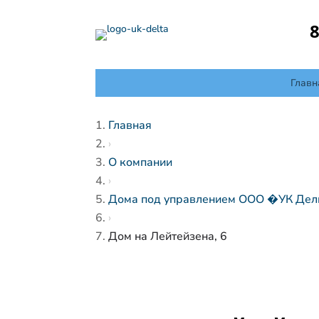
8
Главн
Главная
›
О компании
›
Дома под управлением ООО �УК Де
›
Дом на Лейтейзена, 6